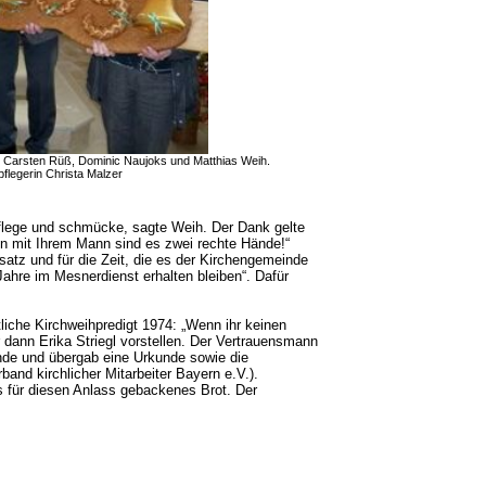
n Carsten
Rüß
, Dominic
Naujoks
und Matthias Weih.
flegerin Christa
Malzer
pflege und schmücke, sagte Weih. Der Dank gelte
en mit Ihrem Mann sind es zwei rechte Hände!“
atz und für die Zeit, die es der Kirchengemeinde
ahre im Mesnerdienst erhalten bleiben“. Dafür
liche Kirchweihpredigt 1974: „Wenn ihr keinen
dann Erika Striegl vorstellen.
Der Vertrauensmann
de und übergab eine Urkunde sowie die
nd kirchlicher Mitarbeiter Bayern e.V.).
s für diesen Anlass gebackenes Brot.
Der