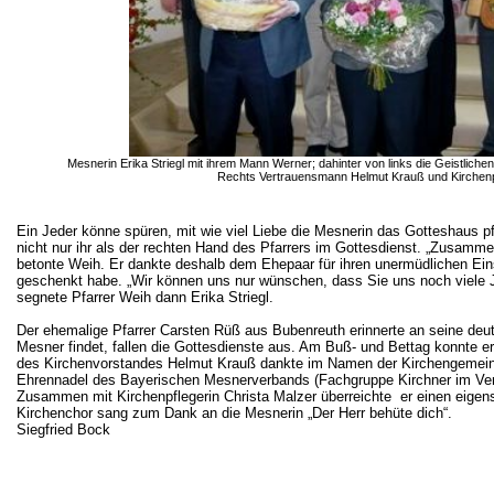
Mesnerin Erika Striegl mit ihrem Mann Werner; dahinter von links
die
Geistliche
Rechts Vertrauensmann Helmut Krauß und Kirchenp
Ein Jeder könne spüren, mit wie viel Liebe die Mesnerin das Gotteshaus 
nicht nur ihr als der rechten Hand des Pfarrers im Gottesdienst. „Zusamm
betonte Weih. Er dankte deshalb dem Ehepaar für ihren unermüdlichen Eins
geschenkt habe. „Wir können uns nur wünschen, dass Sie uns noch viele J
segnete Pfarrer Weih dann Erika Striegl.
Der ehemalige Pfarrer Carsten
Rüß
aus Bubenreuth erinnerte an seine deut
Mesner findet, fallen die Gottesdienste aus. Am Buß- und Bettag konnte er 
des Kirchenvorstandes Helmut Krauß dankte im Namen der Kirchengemein
Ehrennadel des Bayerischen Mesnerverbands (Fachgruppe Kirchner im Verba
Zusammen mit Kirchenpflegerin Christa
Malzer
überreichte
er einen eigen
Kirchenchor sang zum Dank an die Mesnerin „Der Herr behüte dich“.
Siegfried Bock