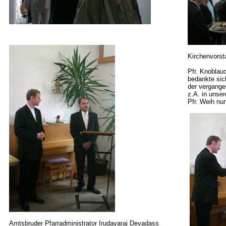
Kirchenvorst
Pfr. Knoblau
bedankte sic
der vergangen
z.A
. in unse
Pfr. Weih nun
Amtsbruder Pfarradministrator
Irudayaraj
Devadass