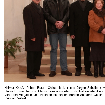
Helmut Krauß, Robert Braun, Christa
Malzer
und Jürgen Schuller sowi
Heinrich
Ermer
Jun. und Martin
Bernklau
wurden in ihr Amt eingeführt und v
Von ihren Aufgaben und Pflichten entbunden wurden Susanne Oheim, C
Reinhard Witzel.