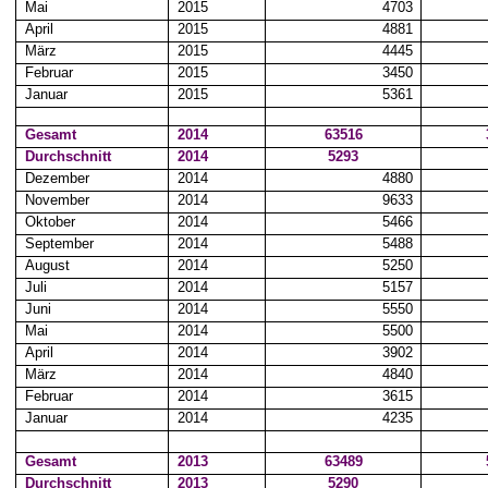
Mai
2015
4703
April
2015
4881
März
2015
4445
Februar
2015
3450
Januar
2015
5361
Gesamt
2014
63516
Durchschnitt
2014
5293
Dezember
2014
4880
November
2014
9633
Oktober
2014
5466
September
2014
5488
August
2014
5250
Juli
2014
5157
Juni
2014
5550
Mai
2014
5500
April
2014
3902
März
2014
4840
Februar
2014
3615
Januar
2014
4235
Gesamt
2013
63489
Durchschnitt
2013
5290