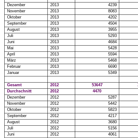
Dezember
2013
4239
November
2013
8083
Oktober
2013
4202
September
2013
4504
August
2013
3955
Juli
2013
5293
Juni
2013
4684
Mai
2013
5428
April
2013
5594
März
2013
5468
Februar
2013
6690
Januar
2013
5349
Gesamt
2012
53647
Durchschnitt
2012
4470
Dezember
2012
5287
November
2012
5442
Oktober
2012
5823
September
2012
4217
August
2012
3680
Juli
2012
5156
Juni
2012
4061