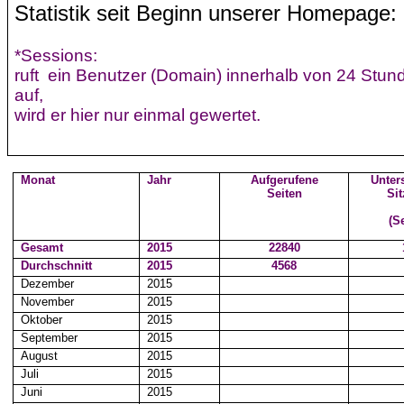
Statistik seit Beginn unserer Homepage:
*Sessions:
ruft
ein Benutzer (Domain) innerhalb von 24 St
auf,
wird
er hier nur einmal gewertet.
Monat
Jahr
Aufgerufene
Unter
Seiten
Si
(S
Gesamt
2015
22840
Durchschnitt
2015
4568
Dezember
2015
November
2015
Oktober
2015
September
2015
August
2015
Juli
2015
Juni
2015