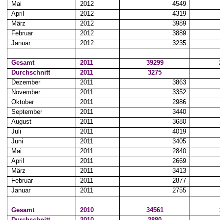
Mai
2012
4549
April
2012
4319
März
2012
3989
Februar
2012
3889
Januar
2012
3235
Gesamt
2011
39299
Durchschnitt
2011
3275
Dezember
2011
3863
November
2011
3352
Oktober
2011
2986
September
2011
3440
August
2011
3680
Juli
2011
4019
Juni
2011
3405
Mai
2011
2840
April
2011
2669
März
2011
3413
Februar
2011
2877
Januar
2011
2755
Gesamt
2010
34561
Durchschnitt
2010
2880