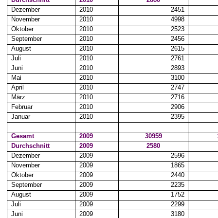
Dezember
2010
2451
November
2010
4998
Oktober
2010
2523
September
2010
2456
August
2010
2615
Juli
2010
2761
Juni
2010
2893
Mai
2010
3100
April
2010
2747
März
2010
2716
Februar
2010
2906
Januar
2010
2395
Gesamt
2009
30959
Durchschnitt
2009
2580
Dezember
2009
2596
November
2009
1865
Oktober
2009
2440
September
2009
2235
August
2009
1752
Juli
2009
2299
Juni
2009
3180