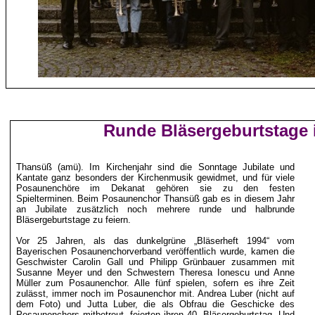
Runde Bläsergeburtstage
Thansüß (
amü
). Im Kirchenjahr sind die Sonntage Jubilate und
Kantate ganz besonders der Kirchenmusik gewidmet, und für viele
Posaunenchöre im Dekanat gehören sie zu den festen
Spielterminen. Beim Posaunenchor Thansüß gab es in diesem Jahr
an Jubilate zusätzlich noch mehrere runde und halbrunde
Bläsergeburtstage zu feiern.
Vor 25 Jahren, als das dunkelgrüne „Bläserheft 1994“ vom
Bayerischen Posaunenchorverband veröffentlich wurde, kamen die
Geschwister Carolin
Gall
und Philipp Grünbauer zusammen mit
Susanne Meyer und den Schwestern Theresa
Ionescu
und Anne
Müller zum Posaunenchor. Alle fünf spielen, sofern es ihre Zeit
zulässt, immer noch im Posaunenchor mit. Andrea Luber (nicht auf
dem Foto) und Jutta Luber, die als Obfrau die Geschicke des
Posaunenchors mitbetreut, feierten ihren 40. Bläsergeburtstag. Und