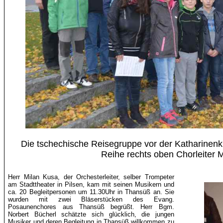
Die tschechische Reisegruppe vor der
Katharinenk
Reihe rechts oben Chorleiter 
Herr Milan
Kusa
, der Orchesterleiter, selber Trompeter
am Stadttheater in Pilsen, kam mit seinen Musikern und
ca. 20 Begleitpersonen um 11.30Uhr in Thansüß an. Sie
wurden mit zwei Bläserstücken des Evang.
Posaunenchores aus Thansüß begrüßt. Herr
Bgm
.
Norbert
Bücherl
schätzte sich glücklich, die jungen
Musiker und deren Begleitung in Thansüß willkommen zu