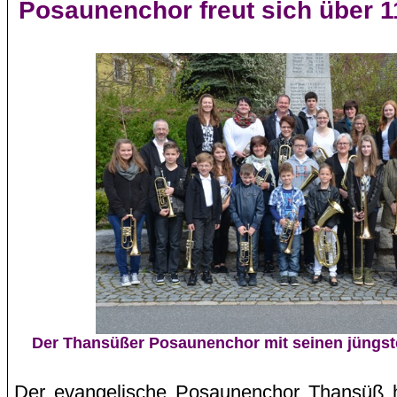
Posaunenchor freut sich über 1
Der
Thansüßer
Posaunenchor mit seinen jüngsten
Der evangelische Posaunenchor Thansüß ha