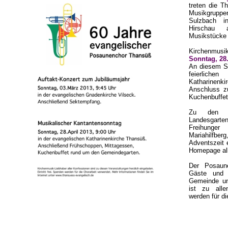
treten die
Th
Musikgrupp
Sulzbach i
Hirschau a
Musikstücke 
Kirchenmusik
Sonntag, 28.
An diesem S
feierlichen
Katharinenki
Anschluss z
Kuchenbuffet
Zu den we
Landesgar
Freihunge
Mariahilfberg
Adventszeit e
Homepage all
Der Posaun
Gäste und 
Gemeinde und
ist zu alle
werden für di