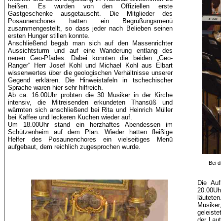
heißen. Es wurden von den Offiziellen erste
Gastgeschenke ausgetauscht. Die Mitglieder des
Posaunenchores hatten ein Begrüßungsmenü
zusammengestellt, so dass jeder nach Belieben seinen
ersten Hunger stillen konnte.
Anschließend begab man sich auf den Massenrichter
Aussichtsturm und auf eine Wanderung entlang des
neuen Geo-Pfades. Dabei konnten die beiden „Geo-
Ranger“ Herr Josef Kohl und Michael Kohl aus
Elbart
wissenwertes
über die geologischen Verhältnisse unserer
Gegend erklären. Die Hinweistafeln in tschechischer
Sprache waren hier sehr hilfreich.
Ab ca. 16.00Uhr probten die 30 Musiker in der Kirche
intensiv, die Mitreisenden erkundeten Thansüß und
wärmten sich anschließend bei Rita und Heinrich Müller
bei Kaffee und leckeren Kuchen wieder auf.
Um 18.00Uhr stand ein herzhaftes Abendessen im
Schützenheim auf dem Plan. Wieder hatten fleißige
Helfer des Posaunenchores ein vielseitiges Menü
aufgebaut, dem reichlich zugesprochen wurde.
Bei 
Die Auf
20.00Uh
läutete
Musiker
geleiste
der Lau