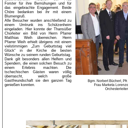
Forster für ihre Bemühungen und für
das eingebrachte Engagement. Beide
Chöre bedanken bei ihr mit einem
Blumengruß.
Alle Besucher wurden anschließend zu
einem Umtrunk ins Schützenheim
eingeladen. Hier konnte der
Thansüßer
Chorleiter ein Bild von Herrn Pfarrer
Matthias Weih überreichen. Herrn
Pfarrer Weih erhielt übrigens mit einem
vielstimmigen „Zum Geburtstag viel
Glück“ in der Kirche die besten
Wünsche zu seinem runden Geburtstag.
Dank gilt besonders allen Helfern und
Spendern, die einen solchen Besuch zu
einem Erlebnis machten. Die
tschechischen Gästen waren völlig
überrascht, welch große
Gastfreundschaft sie den ganzen Tag
Bgm
. Norbert
Bücherl
,
Pfr
genießen konnten.
Frau Marketa
Lorenz
Orchesterleite