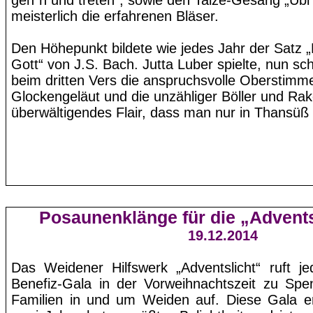
geh`n
und treten“, sowie den
Taize
-Gesang „
Ubi
meisterlich die erfahrenen Bläser.
Den Höhepunkt bildete wie jedes Jahr der Satz „
Gott“ von J.S. Bach. Jutta Luber spielte, nun sc
beim dritten Vers die anspruchsvolle Oberstimm
Glockengeläut und die unzähliger Böller und Ra
überwältigendes Flair, dass man nur in Thansüß 
Posaunenklänge für die „Advents
19.12.2014
Das
Weidener
Hilfswerk „Adventslicht“ ruft j
Benefiz-Gala in der Vorweihnachtszeit zu Spe
Familien in und um Weiden auf. Diese Gala erf