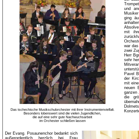
Trompet
und and
Musiker
ging äu
anhalt
Absolve
mit ihr
zurück
Orchest
war das
zwei Zu
Herr
Bg
sehr he
Mitver
unterst
Pavel Bu
der Kir
mit ein
neuen B
ganzen 
die gr
über
Dolmets
Das tschechische Musikschulorchester mit ihrer Instrumentenvielfalt.
Konzert
Besonders lobenswert sind die vielen Jugendlichen,
die auf eine sehr gute Nachwuchsarbeit
im Orchester schließen lassen
Der Evang. Posaunenchor bedankt sich
außerordentlich herzlich bei Frau