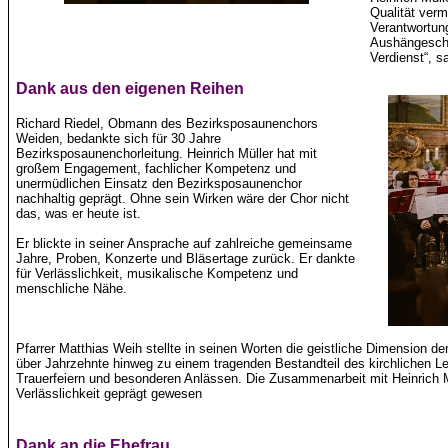
Qualität verm
Verantwortun
Aushängeschi
Verdienst“, s
Dank aus den eigenen Reihen
Richard Riedel, Obmann des Bezirksposaunenchors
Weiden, bedankte sich für 30 Jahre
Bezirksposaunenchorleitung. Heinrich Müller hat mit
großem Engagement, fachlicher Kompetenz und
unermüdlichen Einsatz den Bezirksposaunenchor
nachhaltig geprägt. Ohne sein Wirken wäre der Chor nicht
das, was er heute ist.
Er blickte in seiner Ansprache auf zahlreiche gemeinsame
Jahre, Proben, Konzerte und Bläsertage zurück. Er dankte
für Verlässlichkeit, musikalische Kompetenz und
menschliche Nähe.
Pfarrer Matthias Weih stellte in seinen Worten die geistliche Dimension d
über Jahrzehnte hinweg zu einem tragenden Bestandteil des kirchlichen L
Trauerfeiern und besonderen Anlässen. Die Zusammenarbeit mit Heinrich M
Verlässlichkeit geprägt gewesen
Dank an die Ehefrau