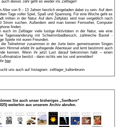
auch dieses Jahr geht es wieder ins Zeltlager!
im Alter von 9 – 13 Jahren herzlich eingeladen dabei zu sein. Auf dem
ben Tage voller Spiel, Spaß und Spannung. Für eine Woche geht es
tadt mitten in der Natur. Auf dem Zeltplatz wird man vergeblich nach
 Strom suchen. Außerdem wird man keinen Fernseher, Computer
phone finden.
 euch im Zeltlager viele lustige Aktivitäten in der Natur, wie eine
ne Tageswanderung mit Schwimmbadbesuch, zahlreiche Bastel -
ge Spiele mit euren Freunden.
 die Teilnehmer zusammen in der Jurte beim gemeinsamen Singen
eiem Himmel erlebt ihr aufregende Abenteuer und lernt bestimmt auch
nde kennen. Wenn ihr jetzt Lust darauf bekommen habt – einen
Luftmatratze besitzt - dann nichts wie los und anmelden!
ihr
hier
.
ucht uns auch auf Instagram: zeltlager_kaltenbrunn
können Sie auch unser bisheriges „Senfkorn“
2025) weiterhin aus unserem Archiv abrufen.